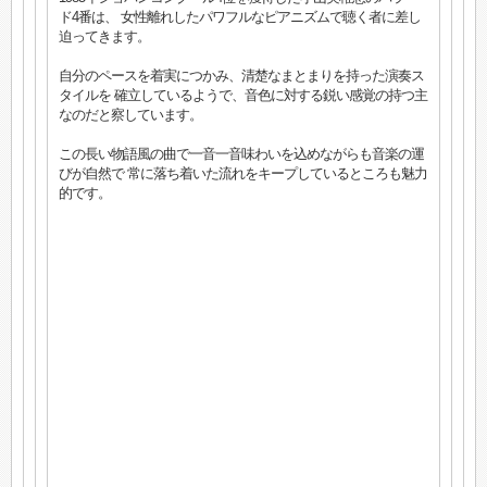
ド4番は、 女性離れしたパワフルなピアニズムで聴く者に差し
迫ってきます。
自分のペースを着実につかみ、清楚なまとまりを持った演奏ス
タイルを 確立しているようで、音色に対する鋭い感覚の持つ主
なのだと察しています。
この長い物語風の曲で一音一音味わいを込めながらも音楽の運
びが自然で 常に落ち着いた流れをキープしているところも魅力
的です。