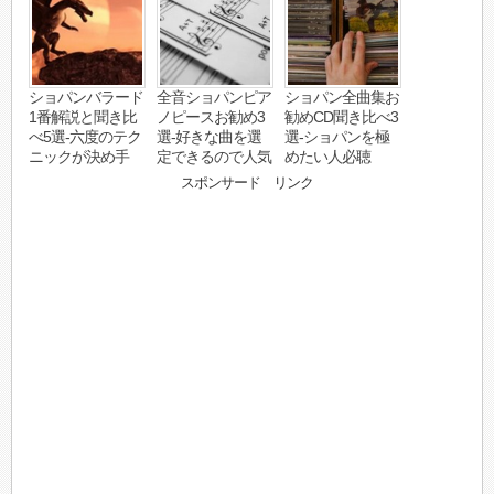
ショパンバラード
全音ショパンピア
ショパン全曲集お
1番解説と聞き比
ノピースお勧め3
勧めCD聞き比べ3
べ5選-六度のテク
選-好きな曲を選
選-ショパンを極
ニックが決め手
定できるので人気
めたい人必聴
スポンサード リンク