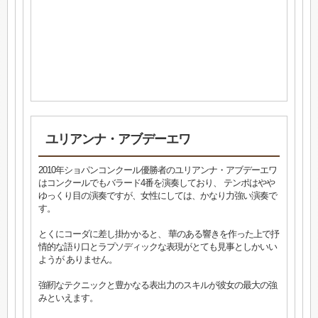
ユリアンナ・アブデーエワ
2010年ショパンコンクール優勝者のユリアンナ・アブデーエワ
はコンクールでもバラード4番を演奏しており、 テンポはやや
ゆっくり目の演奏ですが、女性にしては、かなり力強い演奏で
す。
とくにコーダに差し掛かかると、 華のある響きを作った上で抒
情的な語り口とラプソディックな表現がとても見事としかいい
ようが ありません。
強靭なテクニックと豊かなる表出力のスキルが彼女の最大の強
みといえます。