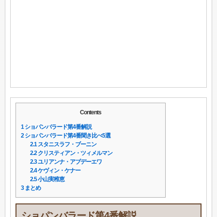
Contents
1
ショパンバラード第4番解説
2
ショパンバラード第4番聞き比べ5選
2.1
スタニスラフ・ブーニン
2.2
クリスティアン・ツィメルマン
2.3
ユリアンナ・アブデーエワ
2.4
ケヴィン・ケナー
2.5
小山実稚恵
3
まとめ
ショパンバラード第4番解説