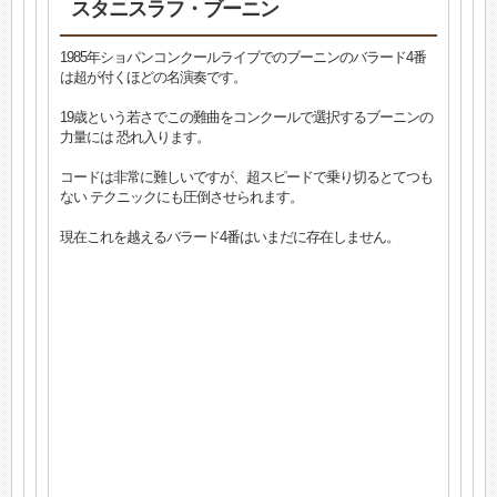
スタニスラフ・ブーニン
1985年ショパンコンクールライブでのブーニンのバラード4番
は超が付くほどの名演奏です。
19歳という若さでこの難曲をコンクールで選択するブーニンの
力量には 恐れ入ります。
コードは非常に難しいですが、超スピードで乗り切るとてつも
ない テクニックにも圧倒させられます。
現在これを越えるバラード4番はいまだに存在しません。