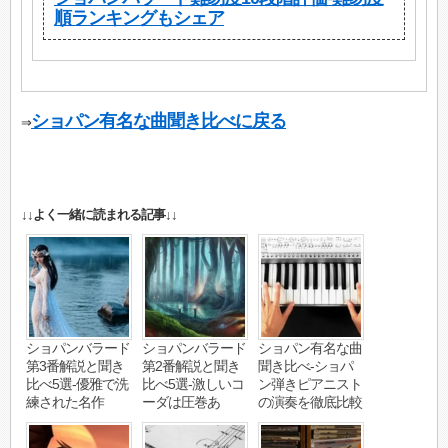
順ランキングもシェア
ショパン有名な曲聞き比べに戻る
⇒
↓↓よく一緒に読まれる記事↓↓
ショパンバラード
ショパンバラード
ショパン有名な曲
第3番解説と聞き
第2番解説と聞き
聞き比べ-ショパ
比べ5選-優雅で洗
比べ5選-激しいコ
ン弾きピアニスト
練された名作
ーダは圧巻あ
の演奏を徹底比較