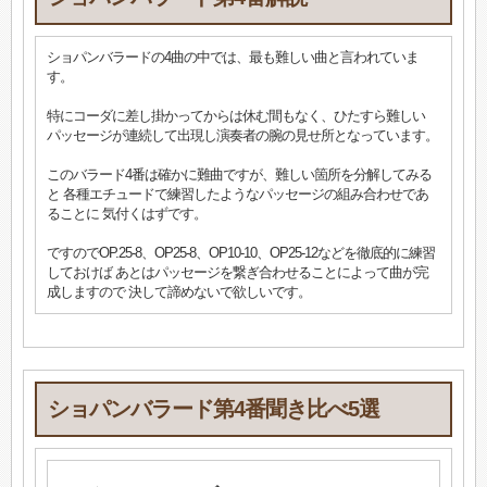
ショパンバラードの4曲の中では、最も難しい曲と言われていま
す。
特にコーダに差し掛かってからは休む間もなく、ひたすら難しい
パッセージが連続して出現し演奏者の腕の見せ所となっています。
このバラード4番は確かに難曲ですが、難しい箇所を分解してみる
と 各種エチュードで練習したようなパッセージの組み合わせであ
ることに 気付くはずです。
ですのでOP.25-8、OP25-8、OP10-10、OP25-12などを徹底的に練習
しておけば あとはパッセージを繋ぎ合わせることによって曲が完
成しますので 決して諦めないで欲しいです。
ショパンバラード第4番聞き比べ5選