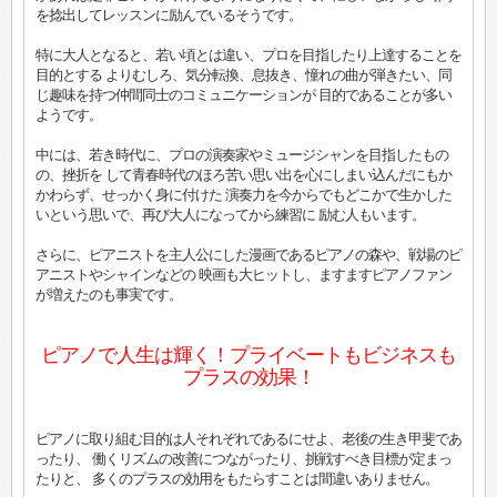
を捻出してレッスンに励んでいるそうです。
特に大人となると、若い頃とは違い、プロを目指したり上達することを
目的とする よりむしろ、気分転換、息抜き、憧れの曲が弾きたい、同
じ趣味を持つ仲間同士のコミュニケーションが 目的であることが多い
ようです。
中には、若き時代に、プロの演奏家やミュージシャンを目指したもの
の、挫折を して青春時代のほろ苦い思い出を心にしまい込んだにもか
かわらず、せっかく身に付けた 演奏力を今からでもどこかで生かした
いという思いで、再び大人になってから練習に 励む人もいます。
さらに、ピアニストを主人公にした漫画であるピアノの森や、戦場のピ
アニストやシャインなどの 映画も大ヒットし、ますますピアノファン
が増えたのも事実です。
ピアノで人生は輝く！プライベートもビジネスも
プラスの効果！
ピアノに取り組む目的は人それぞれであるにせよ、老後の生き甲斐であ
ったり、 働くリズムの改善につながったり、挑戦すべき目標が定まっ
たりと、 多くのプラスの効用をもたらすことは間違いありません。