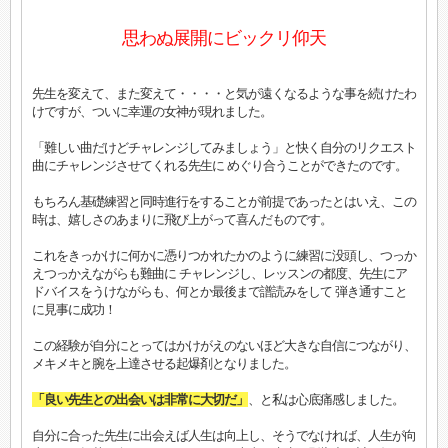
思わぬ展開にビックリ仰天
先生を変えて、また変えて・・・・と気が遠くなるような事を続けたわ
けですが、ついに幸運の女神が現れました。
「難しい曲だけどチャレンジしてみましょう」と快く自分のリクエスト
曲にチャレンジさせてくれる先生に めぐり合うことができたのです。
もちろん基礎練習と同時進行をすることが前提であったとはいえ、この
時は、嬉しさのあまりに飛び上がって喜んだものです。
これをきっかけに何かに憑りつかれたかのように練習に没頭し、つっか
えつっかえながらも難曲に チャレンジし、レッスンの都度、先生にア
ドバイスをうけながらも、何とか最後まで譜読みをして 弾き通すこと
に見事に成功！
この経験が自分にとってはかけがえのないほど大きな自信につながり、
メキメキと腕を上達させる起爆剤となりました。
「良い先生との出会いは非常に大切だ」
、と私は心底痛感しました。
自分に合った先生に出会えば人生は向上し、そうでなければ、人生が向