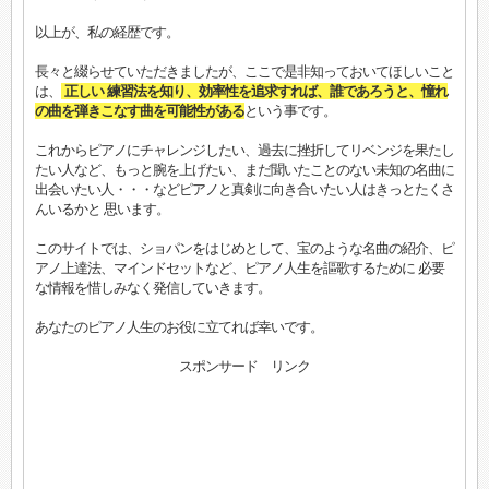
以上が、私の経歴です。
長々と綴らせていただきましたが、ここで是非知っておいてほしいこと
は、
正しい 練習法を知り、効率性を追求すれば、誰であろうと、憧れ
の曲を弾きこなす曲を可能性がある
という事です。
これからピアノにチャレンジしたい、過去に挫折してリベンジを果たし
たい人など、もっと腕を上げたい、まだ聞いたことのない未知の名曲に
出会いたい人・・・などピアノと真剣に向き合いたい人はきっとたくさ
んいるかと 思います。
このサイトでは、ショパンをはじめとして、宝のような名曲の紹介、ピ
アノ上達法、マインドセットなど、ピアノ人生を謳歌するために 必要
な情報を惜しみなく発信していきます。
あなたのピアノ人生のお役に立てれば幸いです。
スポンサード リンク