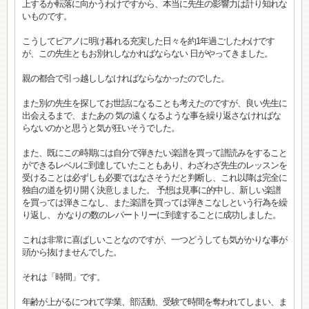
上するか転落に向かうわけですから、本当に先生の影響力は計り知れな
いものです。
こうしてピアノに明け暮れる充実した日々を約1年過ごしたわけです
が、この先生ともお別れしなかればならない 日がやってきました。
親の都合で引っ越ししなければならなかったのでした。
また別の先生を探してお世話になることも考えたのですが、良い先生に
出会えるまで、またあの 気の遠くなるような事を繰り返さなければな
らないのかと思うと気が狂いそうでした。
また、既にこの時期には自分で弾きたい楽譜を買って譜読みをすること
ができるレベルに到達していたこともあり、わざわざ先生のレッスンを
受けることは必ずしも必要ではなさそうだと判断し、これ以降は完全に
独自の道を切り開く決意しました。 予想は見事に的中し、新しい楽譜
を買っては弾きこなし、また楽譜を買っては弾きこなしという行為を繰
り返し、 かなりの数のレパートリーに到達することに成功しました。
これは非常に喜ばしいことなのですが、一つどうしても気がかりな事が
頭から抜けませんでした。
それは「時間」です。
年齢が上がるにつれて学業、部活動、受験で時間を奪われてしまい、ま