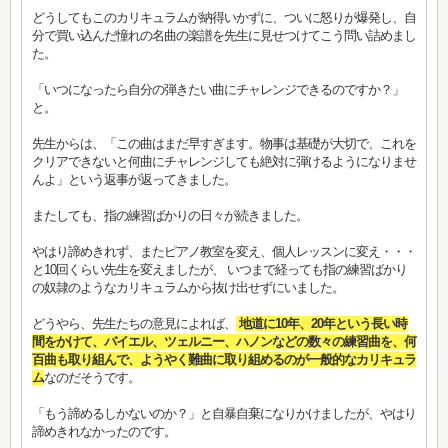
どうしてもこのカリキュラムが納得いかずに、ついに怒りが爆発し、自
分で買い込んだ憧れの名曲の楽譜を先生に見せつけてこう問い詰めまし
た。
「いつになったら自分の弾きたい曲にチャレンジできるのですか？」
と。
先生からは、「この曲はまだ早すぎます。物事は基礎が大切で、これを
クリアできないと何曲にチャレンジしても絶対に弾けるようになりませ
んよ」という返事が返ってきました。
またしても、指の練習ばかりの日々が続きました。
やはり諦めきれず、またピアノ教室を変え、個人レッスンに変え・・・
と10回くらい先生を変えましたが、 いつまで経っても指の練習ばかり
の奴隷のようなカリキュラムから抜け出せずにいました。
どうやら、先生たちの意見によれば、
地道に10年、20年という長い時
間をかけて、バイエル、ツェルニー、ハノンなどの数々の練習曲を、何
百曲も取り組んで、ようやく難曲に取り組めるのが一般的なカリキュラ
ム
なのだそうです。
「もう諦めるしかないのか？」と自暴自棄になりかけましたが、やはり
諦めきれなかったのです。