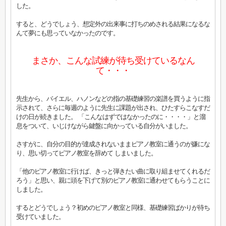
した。
すると、どうでしょう、想定外の出来事に打ちのめされる結果になるな
んて夢にも思っていなかったのです。
まさか、こんな試練が待ち受けているなん
て・・・
先生から、バイエル、ハノンなどの指の基礎練習の楽譜を買うように指
示されて、さらに毎週のように先生に課題が出され、ひたすらこなすだ
けの日が続きました。 「こんなはずではなかったのに・・・・」と溜
息をついて、いじけながら鍵盤に向かっている自分がいました。
さすがに、自分の目的が達成されないままピアノ教室に通うのが嫌にな
り、思い切ってピアノ教室を辞めて しまいました。
「他のピアノ教室に行けば、きっと弾きたい曲に取り組ませてくれるだ
ろう」と思い、親に頭を下げて別のピアノ教室に通わせてもらうことに
しました。
するとどうでしょう？初めのピアノ教室と同様、基礎練習ばかりが待ち
受けていました。