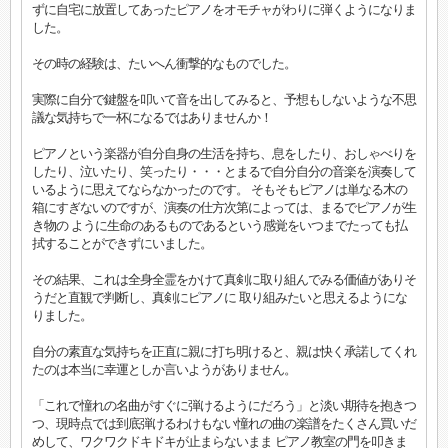
ずに自宅に放置してあったピアノをオモチャがわりに弾くようになりま
した。
その時の経験は、たいへん衝撃的なものでした。
実際に自分で鍵盤を叩いて音を出してみると、予想もしないような不思
議な気持ちで一杯になるではありませんか！
ピアノという楽器が自分自身の生活を持ち、息をしたり、おしゃべりを
したり、泣いたり、笑ったり・・・とまるで自分自分の音楽を演奏して
いるように思えてならなかったのです。 そもそもピアノは単なる木の
箱にすぎないのですが、演奏の仕方次第によっては、まるでピアノが生
き物の ように生命のあるものであるという感覚をいつまでたっても払
拭することができずにいました。
その結果、これは全身全霊をかけて真剣に取り組んでみる価値がありそ
うだと直観で判断し、真剣にピアノに 取り組みたいと思えるようにな
りました。
自分の素直な気持ちを正直に親に打ち明けると、親は快く承諾してくれ
たのは本当に幸運としか言いようがありません。
「これで憧れの名曲がすぐに弾けるようにだろう」と淡い期待を抱きつ
つ、現時点では到底弾けるわけもない憧れの曲の楽譜をたくさん買いだ
めして、ワクワクドキドキが止まらないまま ピアノ教室の門を叩きま