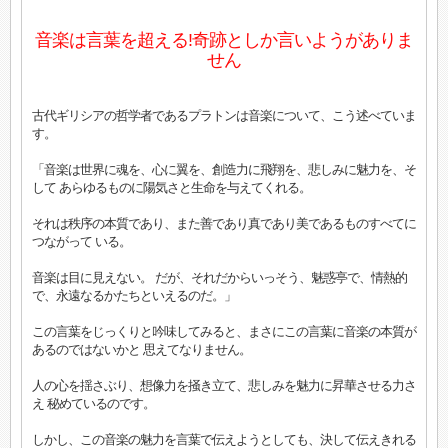
音楽は言葉を超える!奇跡としか言いようがありま
せん
古代ギリシアの哲学者であるプラトンは音楽について、こう述べていま
す。
「音楽は世界に魂を、心に翼を、創造力に飛翔を、悲しみに魅力を、そ
して あらゆるものに陽気さと生命を与えてくれる。
それは秩序の本質であり、また善であり真であり美であるものすべてに
つながって いる。
音楽は目に見えない。 だが、それだからいっそう、魅惑亭で、情熱的
で、永遠なるかたちといえるのだ。」
この言葉をじっくりと吟味してみると、まさにこの言葉に音楽の本質が
あるのではないかと 思えてなりません。
人の心を揺さぶり、想像力を掻き立て、悲しみを魅力に昇華させる力さ
え 秘めているのです。
しかし、この音楽の魅力を言葉で伝えようとしても、決して伝えきれる