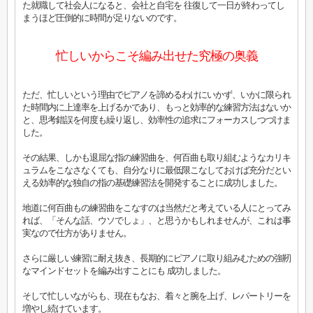
た就職して社会人になると、会社と自宅を 往復して一日が終わってし
まうほど圧倒的に時間が足りないのです。
忙しいからこそ編み出せた究極の奥義
ただ、忙しいという理由でピアノを諦めるわけにいかず、いかに限られ
た時間内に上達率を上げるかであり、もっと効率的な練習方法はないか
と、思考錯誤を何度も繰り返し、効率性の追求にフォーカスしつづけま
した。
その結果、しかも退屈な指の練習曲を、何百曲も取り組むようなカリキ
ュラムをこなさなくても、自分なりに最低限こなしておけば充分だとい
える効率的な独自の指の基礎練習法を開発することに成功しました。
地道に何百曲もの練習曲をこなすのは当然だと考えている人にとってみ
れば、「そんな話、ウソでしょ」、と思うかもしれませんが、これは事
実なので仕方がありません。
さらに厳しい練習に耐え抜き、長期的にピアノに取り組みむための強靭
なマインドセットを編み出すことにも 成功しました。
そして忙しいながらも、現在もなお、着々と腕を上げ、レパートリーを
増やし続けています。