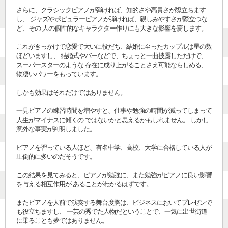
さらに、クラシックピアノが弾ければ、知的さや高貴さが際立ちます
し、 ジャズやポピュラーピアノが弾ければ、親しみやすさが際立つな
ど、その 人の個性的なキャラクター作りにも大きな影響を齎します。
これがきっかけで恋愛で大いに役だち、結婚に至ったカップルは星の数
ほどいますし、 結婚式やバーなどで、ちょっと一曲披露しただけで、
スーパースターのような 存在に成り上がることさえ可能ならしめる、
物凄いパワーをもっています。
しかも効果はそれだけではありません。
一見ピアノの練習時間を増やすと、仕事や勉強の時間が減ってしまって
人生がマイナスに傾くの ではないかと思えるかもしれません。 しかし
意外な事実が判明しました。
ピアノを習っている人ほど、有名中学、高校、大学に合格している人が
圧倒的に多いのだそうです。
この結果を見てみると、ピアノが勉強に、また勉強がピアノに良い影響
を与える相互作用が あることがわかるはずです。
またピアノを人前で演奏する舞台度胸は、ビジネスにおいてプレゼンで
も役立ちますし、 一芸の秀でた人物だということで、一気に出世街道
に乗ることも夢ではありません。