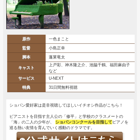
原作
一色まこと
監督
小島正幸
脚本
蓬莱竜太
上戸彩、神木隆之介、池脇千鶴、福田麻由子
キャスト
など
サービス
U-NEXT
特典
31日間無料視聴
ショパン愛好家は是非視聴してほしいイチオシ作品がこちら！
ピアニストを目指す主人公の「修平」と学校のクラスメートの
「海」の二人の少年が、
ショパンコンクールを目指して
ピアノを
巡る熱い友情を育んでいく感動のドラマです。