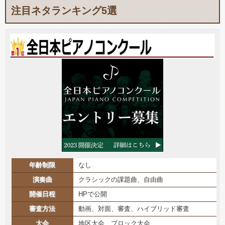
注目ネタランキング5選
年齢制限
なし
演奏曲
クラシックの課題曲、自由曲
開催日程
HPで公開
審査方法
動画、対面、審査、ハイブリッド審査
大会
地区大会、ブロック大会