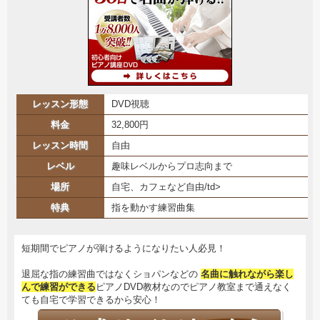
レッスン形態
DVD視聴
料金
32,800円
レッスン時間
自由
レベル
趣味レベルからプロ志向まで
場所
自宅、カフェなど自由/td>
特典
指を動かす練習曲集
短期間でピアノが弾けるようになりたい人必見！
退屈な指の練習曲ではなくショパンなどの
名曲に触れながら楽し
んで練習ができる
ピアノDVD教材なのでピアノ教室まで通えなく
ても自宅で学習できるから安心！