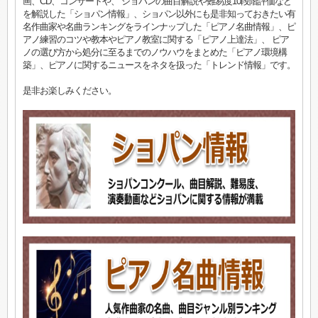
画、CD、コンサートや、 ショパンの曲目解説や難易度10段階評価など
を解説した「ショパン情報」、ショパン以外にも是非知っておきたい有
名作曲家や名曲ランキングをラインナップした「ピアノ名曲情報」、ピ
アノ練習のコツや教本やピアノ教室に関する「ピアノ上達法」、 ピア
ノの選び方から処分に至るまでのノウハウをまとめた「ピアノ環境構
築」、ピアノに関するニュースをネタを扱った「トレンド情報」です。
是非お楽しみください。