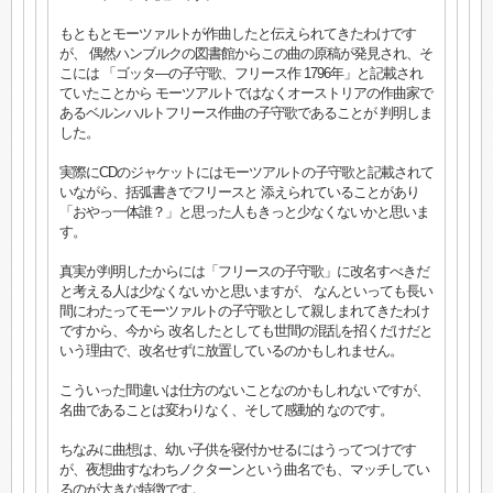
もともとモーツァルトが作曲したと伝えられてきたわけです
が、 偶然ハンブルクの図書館からこの曲の原稿が発見され、そ
こには 「ゴッタ―の子守歌、フリース作 1796年」と記載され
ていたことから モーツアルトではなくオーストリアの作曲家で
あるベルンハルトフリース作曲の子守歌であることが 判明しま
した。
実際にCDのジャケットにはモーツアルトの子守歌と記載されて
いながら、括弧書きでフリースと 添えられていることがあり
「おやっ一体誰？」と思った人もきっと少なくないかと思いま
す。
真実が判明したからには「フリースの子守歌」に改名すべきだ
と考える人は少なくないかと思いますが、 なんといっても長い
間にわたってモーツァルトの子守歌として親しまれてきたわけ
ですから、今から 改名したとしても世間の混乱を招くだけだと
いう理由で、改名せずに放置しているのかもしれません。
こういった間違いは仕方のないことなのかもしれないですが、
名曲であることは変わりなく、そして感動的 なのです。
ちなみに曲想は、幼い子供を寝付かせるにはうってつけです
が、夜想曲すなわちノクターンという曲名でも、マッチしてい
るのが大きな特徴です。