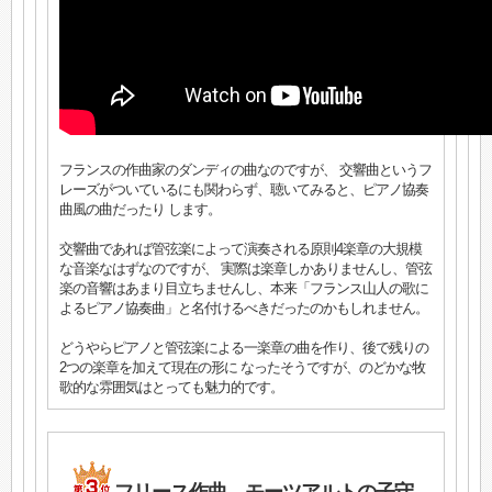
フランスの作曲家のダンディの曲なのですが、 交響曲というフ
レーズがついているにも関わらず、聴いてみると、ピアノ協奏
曲風の曲だったり します。
交響曲であれば管弦楽によって演奏される原則4楽章の大規模
な音楽なはずなのですが、 実際は楽章しかありませんし、管弦
楽の音響はあまり目立ちませんし、本来「フランス山人の歌に
よるピアノ協奏曲」と名付けるべきだったのかもしれません。
どうやらピアノと管弦楽による一楽章の曲を作り、後で残りの
2つの楽章を加えて現在の形に なったそうですが、のどかな牧
歌的な雰囲気はとっても魅力的です。