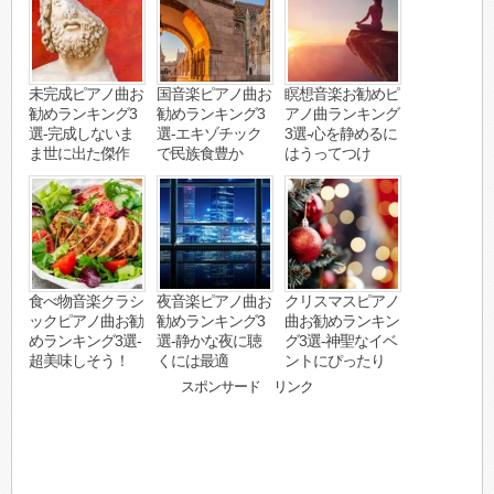
未完成ピアノ曲お
国音楽ピアノ曲お
瞑想音楽お勧めピ
勧めランキング3
勧めランキング3
アノ曲ランキング
選-完成しないま
選-エキゾチック
3選-心を静めるに
ま世に出た傑作
で民族食豊か
はうってつけ
食べ物音楽クラシ
夜音楽ピアノ曲お
クリスマスピアノ
ックピアノ曲お勧
勧めランキング3
曲お勧めランキン
めランキング3選-
選-静かな夜に聴
グ3選-神聖なイベ
超美味しそう！
くには最適
ントにぴったり
スポンサード リンク