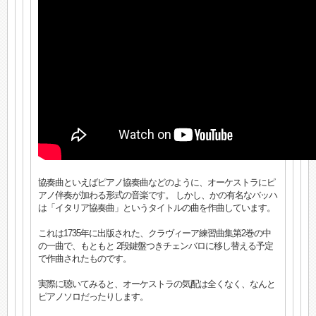
協奏曲といえばピアノ協奏曲などのように、オーケストラにピ
アノ伴奏が加わる形式の音楽です。 しかし、かの有名なバッハ
は「イタリア協奏曲」というタイトルの曲を作曲しています。
これは1735年に出版された、クラヴィーア練習曲集第2巻の中
の一曲で、もともと 2段鍵盤つきチェンバロに移し替える予定
で作曲されたものです。
実際に聴いてみると、オーケストラの気配は全くなく、なんと
ピアノソロだったりします。