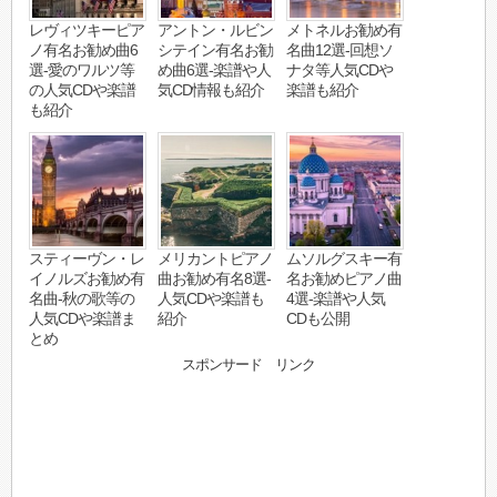
レヴィツキーピア
アントン・ルビン
メトネルお勧め有
ノ有名お勧め曲6
シテイン有名お勧
名曲12選-回想ソ
選-愛のワルツ等
め曲6選-楽譜や人
ナタ等人気CDや
の人気CDや楽譜
気CD情報も紹介
楽譜も紹介
も紹介
スティーヴン・レ
メリカントピアノ
ムソルグスキー有
イノルズお勧め有
曲お勧め有名8選-
名お勧めピアノ曲
名曲-秋の歌等の
人気CDや楽譜も
4選-楽譜や人気
人気CDや楽譜ま
紹介
CDも公開
とめ
スポンサード リンク