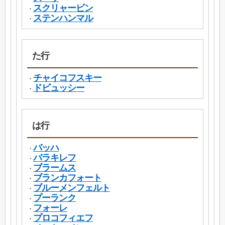
スクリャービン
・
ステンハンマル
・
た行
チャイコフスキー
・
ドビュッシー
・
は行
バッハ
・
バラキレフ
・
ブラームス
・
ブランカフォート
・
ブルーメンフェルト
・
プーランク
・
フォーレ
・
プロコフィエフ
・