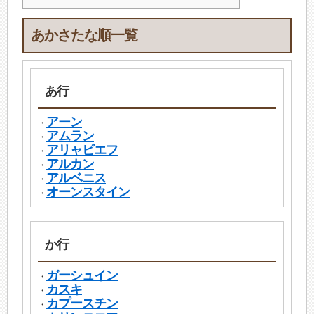
あかさたな順一覧
あ行
アーン
・
アムラン
・
アリャビエフ
・
アルカン
・
アルベニス
・
オーンスタイン
・
か行
ガーシュイン
・
カスキ
・
カプースチン
・