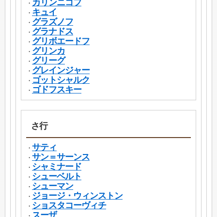
カリンニコフ
・
キュイ
・
グラズノフ
・
グラナドス
・
グリボエードフ
・
グリンカ
・
グリーグ
・
グレインジャー
・
ゴットシャルク
・
ゴドフスキー
・
さ行
サティ
・
サン＝サーンス
・
シャミナード
・
シューベルト
・
シューマン
・
ジョージ・ウィンストン
・
ショスタコーヴィチ
・
スーザ
・