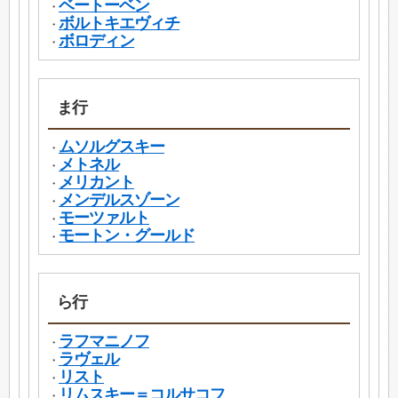
ベートーベン
・
ボルトキエヴィチ
・
ボロディン
・
ま行
ムソルグスキー
・
メトネル
・
メリカント
・
メンデルスゾーン
・
モーツァルト
・
モートン・グールド
・
ら行
ラフマニノフ
・
ラヴェル
・
リスト
・
リムスキー＝コルサコフ
・