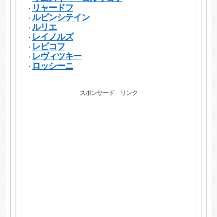
リャードフ
・
ルビンシテイン
・
ルリエ
・
レイノルズ
・
レビコフ
・
レヴィツキー
・
ロッシーニ
・
スポンサード リンク