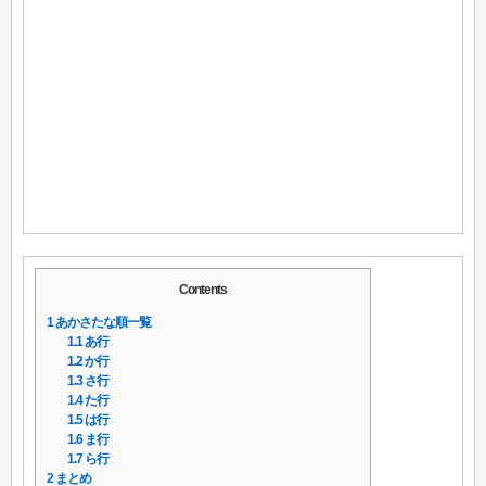
Contents
1
あかさたな順一覧
1.1
あ行
1.2
か行
1.3
さ行
1.4
た行
1.5
は行
1.6
ま行
1.7
ら行
2
まとめ