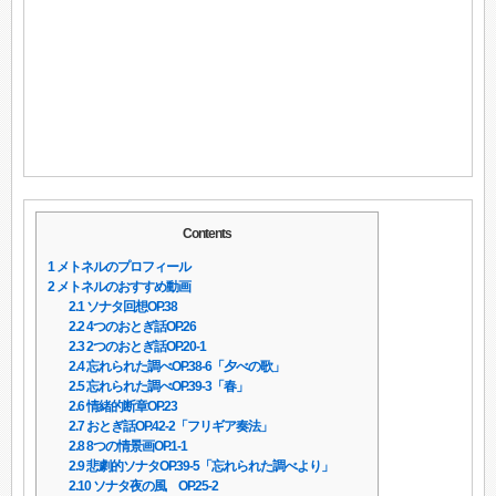
Contents
1
メトネルのプロフィール
2
メトネルのおすすめ動画
2.1
ソナタ回想OP.38
2.2
4つのおとぎ話OP.26
2.3
2つのおとぎ話OP.20-1
2.4
忘れられた調べOP.38-6「夕べの歌」
2.5
忘れられた調べOP.39-3「春」
2.6
情緒的断章OP.23
2.7
おとぎ話OP.42-2「フリギア奏法」
2.8
8つの情景画OP.1-1
2.9
悲劇的ソナタOP.39-5「忘れられた調べより」
2.10
ソナタ夜の風 OP.25-2