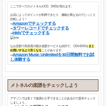
ここですべてのメトネルのCD、DVDが見れます。
お店によってポイントが利用できたり、価格が異なるのでじっくり
比較しよう！
Amazonでチェックする
⇒
タワーレコードでチェックする
⇒
HMVでチェックする
⇒
なお定額で高音質の聴き放題サービスも好評で、 CDやDVDを
まと
め買いするより安くなる
ことがあります。
Amazon Music Unlimitedを30日間無料でお試
⇒
し体験する
メトネルの楽譜をチェックしよう
アマゾンでは安くで楽譜が入手できることがあるので是非チェック
しましょう。