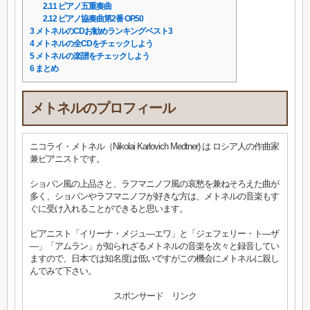
2.11
ピアノ五重奏曲
2.12
ピアノ協奏曲第2番 OP.50
3
メトネルのCDお勧めランキングベスト3
4
メトネルの全CDをチェックしよう
5
メトネルの楽譜をチェックしよう
6
まとめ
メトネルのプロフィール
ニコライ・メトネル（Nikolai Karlovich Medtner) は ロシア人の作曲家
兼ピアニストです。
ショパン風の上品さと、ラフマニノフ風の哀愁を兼ねそろえた曲が
多く、ショパンやラフマニノフが好きな方は、メトネルの音楽もす
ぐに受け入れることができると思います。
ピアニスト「イリーナ・メジュ―エワ」と「ジェフェリー・ト―ザ
―」「アムラン」が知られざるメトネルの音楽を次々と録音してい
ますので、日本では知名度は低いですがこの機会にメトネルに親し
んでみて下さい。
スポンサード リンク