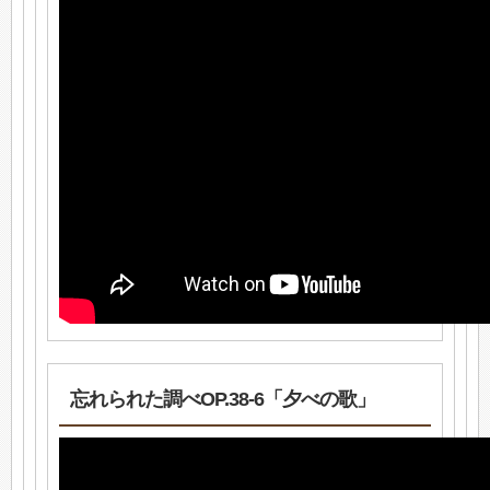
忘れられた調べOP.38-6「夕べの歌」