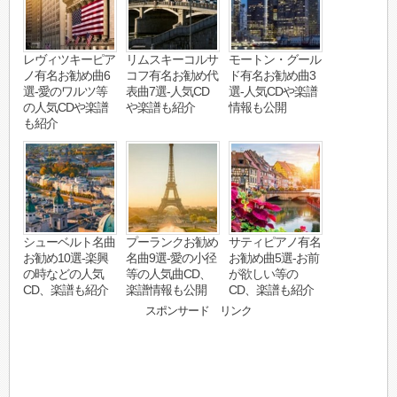
レヴィツキーピア
リムスキーコルサ
モートン・グール
ノ有名お勧め曲6
コフ有名お勧め代
ド有名お勧め曲3
選-愛のワルツ等
表曲7選-人気CD
選-人気CDや楽譜
の人気CDや楽譜
や楽譜も紹介
情報も公開
も紹介
シューベルト名曲
プーランクお勧め
サティピアノ有名
お勧め10選-楽興
名曲9選-愛の小径
お勧め曲5選-お前
の時などの人気
等の人気曲CD、
が欲しい等の
CD、楽譜も紹介
楽譜情報も公開
CD、楽譜も紹介
スポンサード リンク