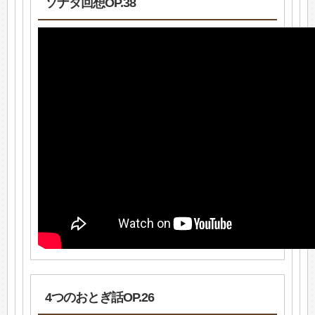
ソナタ回想OP.38
4つのおとぎ話OP.26