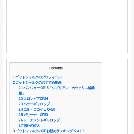
Contents
1
ゴットシャルクのプロフィール
2
ゴットシャルクのおすすめ動画
2.1
バンジョー OP.15「シプリアン・カツァリス編曲
版」
2.2
コロンビアOP.34
2.3
ハラーギャロップ
2.4
エル・ココイェ OP.80
2.5
ガリーナ OP.53
2.6
トーナメントギャロップ
2.7
瀕死の詩人
3
ゴットシャルクのCDお勧めランキングベスト3