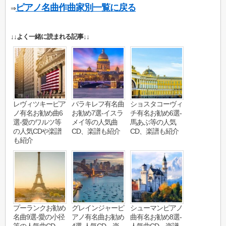
ピアノ名曲作曲家別一覧に戻る
⇒
↓↓よく一緒に読まれる記事↓↓
レヴィツキーピア
バラキレフ有名曲
ショスタコーヴィ
ノ有名お勧め曲6
お勧め7選-イスラ
チ有名お勧め6選-
選-愛のワルツ等
メイ等の人気曲
馬あぶ等の人気
の人気CDや楽譜
CD、楽譜も紹介
CD、楽譜も紹介
も紹介
プーランクお勧め
グレインジャーピ
シューマンピアノ
名曲9選-愛の小径
アノ有名曲お勧め
曲有名お勧め8選-