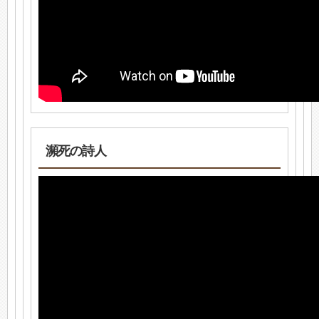
瀕死の詩人