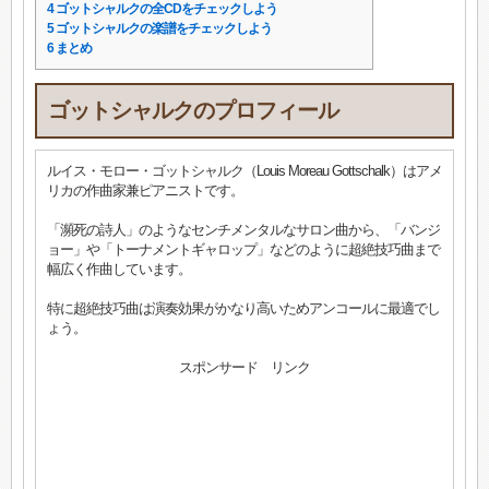
4
ゴットシャルクの全CDをチェックしよう
5
ゴットシャルクの楽譜をチェックしよう
6
まとめ
ゴットシャルクのプロフィール
ルイス・モロー・ゴットシャルク（Louis Moreau Gottschalk）はアメ
リカの作曲家兼ピアニストです。
「瀕死の詩人」のようなセンチメンタルなサロン曲から、「バンジ
ョー」や「トーナメントギャロップ」などのように超絶技巧曲まで
幅広く作曲しています。
特に超絶技巧曲は演奏効果がかなり高いためアンコールに最適でし
ょう。
スポンサード リンク