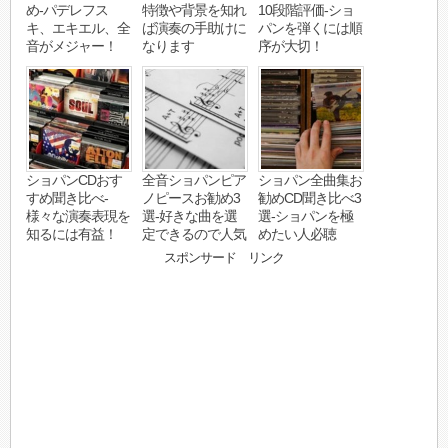
め-パデレフス
特徴や背景を知れ
10段階評価-ショ
キ、エキエル、全
ば演奏の手助けに
パンを弾くには順
音がメジャー！
なります
序が大切！
ショパンCDおす
全音ショパンピア
ショパン全曲集お
すめ聞き比べ-
ノピースお勧め3
勧めCD聞き比べ3
様々な演奏表現を
選-好きな曲を選
選-ショパンを極
知るには有益！
定できるので人気
めたい人必聴
スポンサード リンク