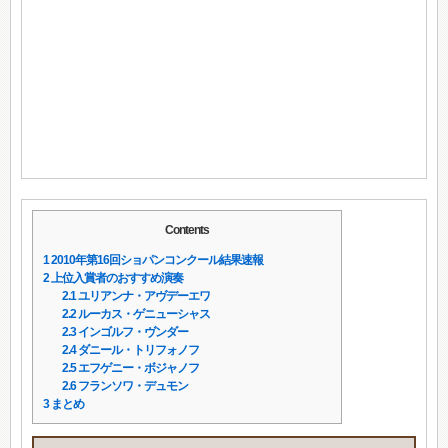
Contents
1
2010年第16回ショパンコンクール結果速報
2
上位入賞者のおすすめ演奏
2.1
ユリアンナ・アヴデーエワ
2.2
ルーカス・ゲニューシャス
2.3
インゴルフ・ヴンダー
2.4
ダニール・トリフォノフ
2.5
エフゲニー・ボジャノフ
2.6
フランソワ・デュモン
3
まとめ