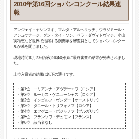
2010年第16回ショパンコンクール結果速
報
アンジェイ・ヤシンスキ、マルタ・アルヘリッチ、ウラジミール・
アシュケナージ、ダン・タイ・ソン、ベラ・ダヴィドヴィチ、小山
実稚恵など世界で活躍する演奏家を審査員としてショパンコンクー
ルが幕を閉じました。
現地時間10月20日深夜23時50分頃に最終審査の結果が発表されまし
た。
上位入賞者の結果は以下の通りです。
・第1位 ユリアンナ・アヴデーエワ【ロシア】
・第2位 ルーカス・ゲニューシャス【ロシア】
・第2位 インゴルフ・ヴンダー【オーストリア】
・第3位 ダニール・トリフォノフ【ロシア】
・第4位 エフゲニー・ボジャノフ【ブルガリア】
・第5位 フランソワ・デュモン【フランス】
・第6位 該当者なし