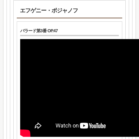
エフゲニー・ボジャノフ
バラード第3番 OP.47