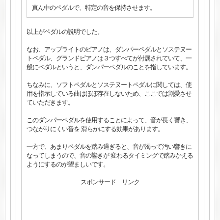
真ん中のペダルで、特定の音を保持させます。
以上がペダルの説明でした。
なお、アップライトのピアノは、ダンパーペダルとソステヌー
トペダル、グランドピアノは３つすべてが付属されていて、一
般にペダルというと、ダンパーペダルのことを指しています。
ちなみに、ソフトペダルとソステヌートペダルに関しては、使
用を指示している曲はほぼ存在しないため、ここでは割愛させ
ていただきます。
このダンパーペダルを使用することによって、音が長く響き、
つながりにくい音を 滑らかにする効果があります。
一方で、あまりペダルを踏み過ぎると、音が濁って汚い響きに
なってしまうので、音の響きが 変わるタイミングで踏みかえる
ようにするのが望ましいです。
スポンサード リンク