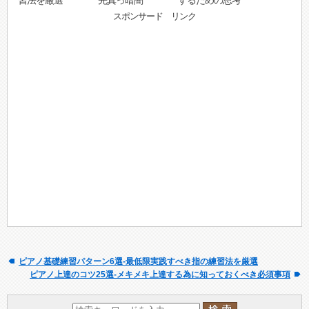
習法を厳選
先真っ暗闇
するための思考
スポンサード リンク
ピアノ基礎練習パターン6選-最低限実践すべき指の練習法を厳選
ピアノ上達のコツ25選-メキメキ上達する為に知っておくべき必須事項