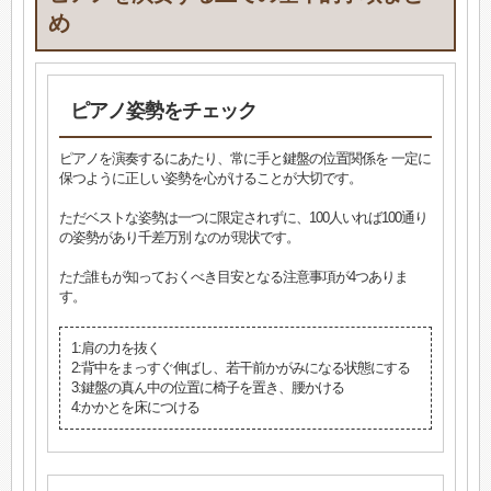
め
ピアノ姿勢をチェック
ピアノを演奏するにあたり、常に手と鍵盤の位置関係を 一定に
保つように正しい姿勢を心がけることが大切です。
ただベストな姿勢は一つに限定されずに、100人いれば100通り
の姿勢があり千差万別 なのが現状です。
ただ誰もが知っておくべき目安となる注意事項が4つありま
す。
1:肩の力を抜く
2:背中をまっすぐ伸ばし、若干前かがみになる状態にする
3:鍵盤の真ん中の位置に椅子を置き、腰かける
4:かかとを床につける