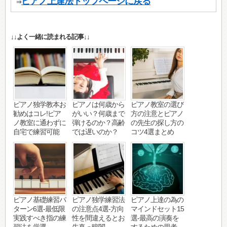
ピアノ上達法トップページに戻る
⇒
↓↓よく一緒に読まれる記事↓↓
ピアノ独学教本お
ピアノは何歳から
ピアノ教室の選び
勧めはコレ!ピア
がいい？何歳まで
方の注意とピアノ
ノ教室に通わずに
弾けるのか？高齢
の先生の探し方の
自宅で練習可能
では遅いのか？
コツ4選まとめ
ピアノ基礎練習パ
ピアノ独学練習法
ピアノ上達の為の
ターン6選-最低限
の注意点4選-方向
マインドセット15
実践すべき指の練
性を間違えるとお
選-最高の演奏を