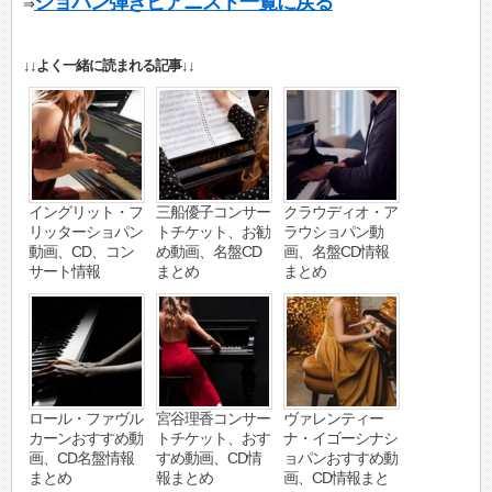
ショパン弾きピアニスト一覧に戻る
⇒
↓↓よく一緒に読まれる記事↓↓
イングリット・フ
三船優子コンサー
クラウディオ・ア
リッターショパン
トチケット、お勧
ラウショパン動
動画、CD、コン
め動画、名盤CD
画、名盤CD情報
サート情報
まとめ
まとめ
ロール・ファヴル
宮谷理香コンサー
ヴァレンティー
カーンおすすめ動
トチケット、おす
ナ・イゴーシナシ
画、CD名盤情報
すめ動画、CD情
ョパンおすすめ動
まとめ
報まとめ
画、CD情報まと