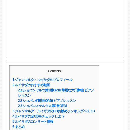
Contents
1
ジャンマルク・ルイサダのプロフィール
2
ルイサダのおすすめ動画
2.1
ショパンワルツ第1番OP.18 華麗な大円舞曲 ピアノ
レッスン
2.2
ショパン幻想曲OP.49 ピアノレッスン
2.3
ショパンスケルツォ第2番OP.31
3
ジャンマルク・ルイサダのCDお勧めランキングベスト3
4
ルイサダの全CDをチェックしよう
5
ルイサダのコンサート情報
6
まとめ