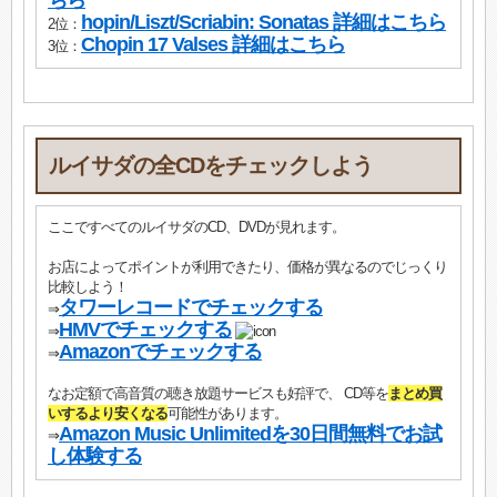
ちら
hopin/Liszt/Scriabin: Sonatas 詳細はこちら
2位：
Chopin 17 Valses 詳細はこちら
3位：
ルイサダの全CDをチェックしよう
ここですべてのルイサダのCD、DVDが見れます。
お店によってポイントが利用できたり、価格が異なるのでじっくり
比較しよう！
タワーレコードでチェックする
⇒
HMVでチェックする
⇒
Amazonでチェックする
⇒
なお定額で高音質の聴き放題サービスも好評で、 CD等を
まとめ買
いするより安くなる
可能性があります。
Amazon Music Unlimitedを30日間無料でお試
⇒
し体験する