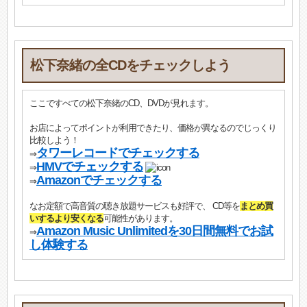
松下奈緒の全CDをチェックしよう
ここですべての松下奈緒のCD、DVDが見れます。
お店によってポイントが利用できたり、価格が異なるのでじっくり
比較しよう！
タワーレコードでチェックする
⇒
HMVでチェックする
⇒
Amazonでチェックする
⇒
なお定額で高音質の聴き放題サービスも好評で、 CD等を
まとめ買
いするより安くなる
可能性があります。
Amazon Music Unlimitedを30日間無料でお試
⇒
し体験する