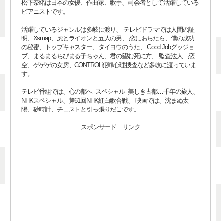
松下奈緒は日本の女優、作曲家、歌手、司会者として活躍している
ピアニストです。
活躍しているジャンルは多岐に渡り、 テレビドラマでは人間の証
明、Xsmap、虎とライオンと五人の男、 恋におちたら、僕の成功
の秘密、トップキャスター、タイヨウのうた、 Good Jobグッジョ
ブ、まるまるちびまる子ちゃん、君の望む死に方、 監査法人、恋
空、ゲゲゲの女房、CONTROL犯罪心理捜査など多岐に渡っていま
す。
テレビ番組では、心の都へ -スペシャル- 美しき古都…千年の旅人、
NHKスペシャル、第61回NHK紅白歌合戦、 映画では、沈まぬ太
陽、砂時計、チェストと引っ張りだこです。
スポンサード リンク