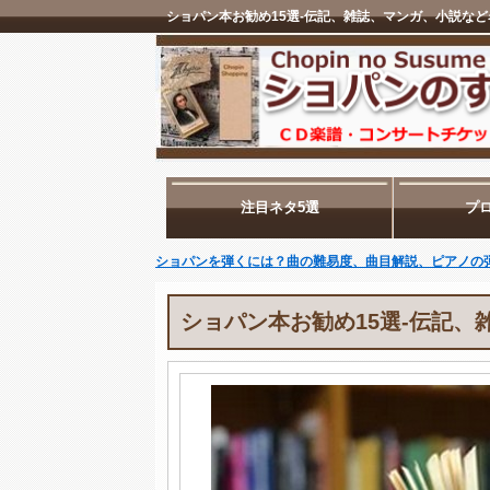
注目ネタ5選
プ
ショパンを弾くには？曲の難易度、曲目解説、ピアノの
ショパン本お勧め15選-伝記