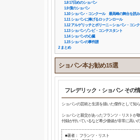
1.8
17日めのショパン
1.9
僕のショパン
1.10
ショパン・コンクール 最高峰の舞台を読み
1.11
ショパンに捧げるロックンロール
1.12
アルゲリッチとポリーニ～ショパン・コンク
1.13
ショパンゾンビ・コンテスタント
1.14
ショパンの心臓
1.15
ショパンの事件譜
2
まとめ
ショパン本お勧め15選
フレデリック・ショパン その
ショパンの芸術と生涯を描いた傑作として知
ショパンと親交があったフランツ・リストが敬
付録が付いているなど希少価値が非常に高いの
■著者： フランツ・リスト