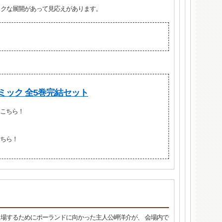
ックな展開があって見応えがあります。
ミック 全5巻完結セット
こちら！
ちら！
場するためにポーランドに向かった主人公岬洋介が、 会場内で