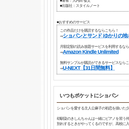
■著者：大内田 倭文
■出版社：スタイルノート
■おすすめのサービス
この作品だけを購読するならこちら！
ショパンとサンド ゆかりの地を
⇒
月額定額の読み放題サービスを利用するなら
Amazon Kindle Unlimited
⇒
無料サンプルが購読ができるサービスならこ
U-NEXT【31日間無料】
⇒
いつもポケットにショパン
ショパンを愛する主人公麻子の初恋を描いた
幼馴染のきしんちゃんは一緒にピアノを習う仲
別れするときがやってくるのですが、高校に