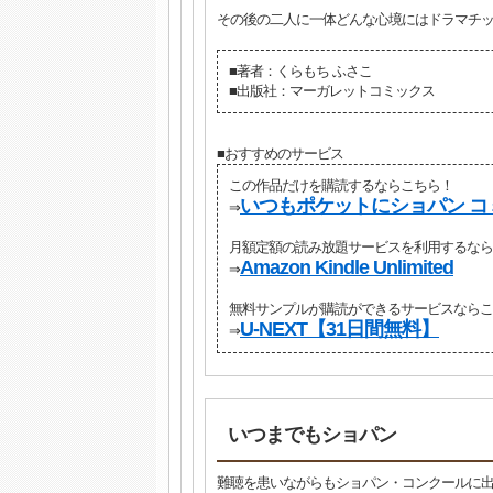
その後の二人に一体どんな心境にはドラマチ
■著者：くらもち ふさこ
■出版社：マーガレットコミックス
■おすすめのサービス
この作品だけを購読するならこちら！
いつもポケットにショパン コ
⇒
月額定額の読み放題サービスを利用するなら
Amazon Kindle Unlimited
⇒
無料サンプルが購読ができるサービスならこ
U-NEXT【31日間無料】
⇒
いつまでもショパン
難聴を患いながらもショパン・コンクールに出