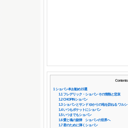
Contents
1
ショパン本お勧め15選
1.1
フレデリック・ショパン その情熱と悲哀
1.2
CHOPINショパン
1.3
ショパンとサンド ゆかりの地を訪ねる ワルシャ
1.4
いつもポケットにショパン
1.5
いつまでもショパン
1.6
愛と魂の旋律 ショパンの世界へ
1.7
君のために弾くショパン