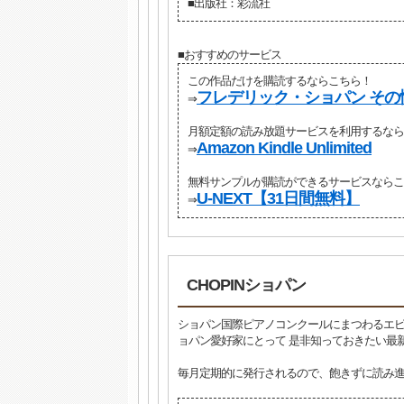
■出版社：彩流社
■おすすめのサービス
この作品だけを購読するならこちら！
フレデリック・ショパン その
⇒
月額定額の読み放題サービスを利用するなら
Amazon Kindle Unlimited
⇒
無料サンプルが購読ができるサービスならこ
U-NEXT【31日間無料】
⇒
CHOPINショパン
ショパン国際ピアノコンクールにまつわるエピ
ョパン愛好家にとって 是非知っておきたい最
毎月定期的に発行されるので、飽きずに読み