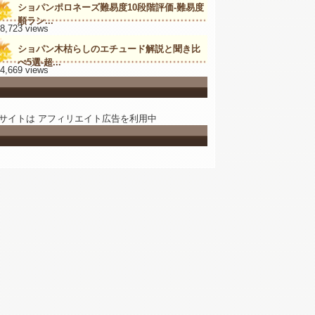
ショパンポロネーズ難易度10段階評価-難易度
順ラン...
28,723 views
ショパン木枯らしのエチュード解説と聞き比
べ5選-超...
24,669 views
サイトは アフィリエイト広告を利用中