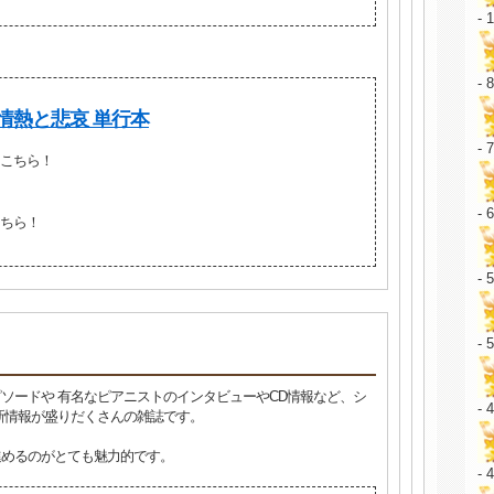
- 
- 
情熱と悲哀 単行本
- 
こちら！
- 
ちら！
- 
- 
ソードや 有名なピアニストのインタビューやCD情報など、シ
- 
新情報が盛りだくさんの雑誌です。
進めるのがとても魅力的です。
- 