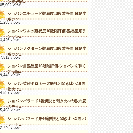
ン愛好家...
185,002 views
ショパンエチュード難易度10段階評価-難易度
順ラン...
81,289 views
ショパンワルツ難易度10段階評価-難易度順ラ
ンキン...
73,426 views
ショパンノクターン難易度10段階評価-難易度
順ラン...
67,812 views
ショパン曲難易度10段階評価-ショパンを弾く
には順...
59,448 views
ショパン英雄ポロネーズ解説と聞き比べ10選-
壮大で...
54,597 views
ショパンバラード1番解説と聞き比べ5選-六度
のテク...
45,468 views
ショパンバラード第4番解説と聞き比べ5選-バ
ラード...
42,746 views